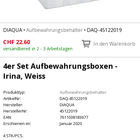
DIAQUA
•
Aufbewahrungsbehälter
•
DAQ-45122019
CHF
22.60
In den Warenkorb
versandbereit in 2 - 3 Arbeitstagen
4er Set Aufbewahrungsboxen -
Irina, Weiss
Produkttyp:
Aufbewahrungsbehälter
ArtikelNr:
DAQ-45122019
Hersteller:
DIAQUA
HerstellerNr:
45122019
EAN:
7611038183677
Erschienen im:
Januar 2020
4 STK/PCS.