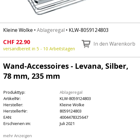
Kleine Wolke
•
Ablageregal
•
KLW-8059124803
CHF
22.90
In den Warenkorb
versandbereit in 5 - 10 Arbeitstagen
Wand-Accessoires - Levana, Silber,
78 mm, 235 mm
Produkttyp:
Ablageregal
ArtikelNr:
KLW-8059124803
Hersteller:
Kleine Wolke
HerstellerNr:
8059124803
EAN:
4004478325647
Erschienen im:
Juli 2021
mehr Anzeigen