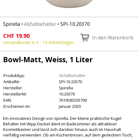
Spirella
•
Abfallbehälter
•
SPI-10.20370
CHF
19.90
In den Warenkorb
versandbereit in 5 - 10 Arbeitstagen
Bowl-Matt, Weiss, 1 Liter
Produkttyp:
Abfallbehälter
ArtikelNr:
SPI-10.20370
Hersteller:
Spirella
HerstellerNr:
10.20370
EAN:
7610583203700
Erschienen im:
Januar 2020
Ein innovatives Design von spirella. Der kleine praktische Kugel-
Behälter mit Wipp-Deckel dient im Badezimmer als attraktiver
Kosmetikeimer und lässt sich darüber hinaus auch im Haushalt
vielfältig verwenden. Ob am Küchentresen, auf dem gedeckten Tisch,