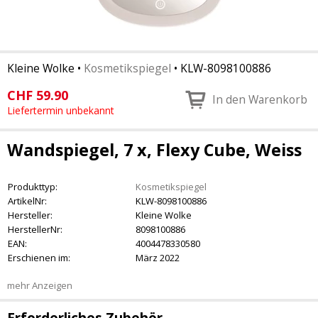
Kleine Wolke
•
Kosmetikspiegel
•
KLW-8098100886
CHF
59.90
In den Warenkorb
Liefertermin unbekannt
Wandspiegel, 7 x, Flexy Cube, Weiss
Produkttyp:
Kosmetikspiegel
ArtikelNr:
KLW-8098100886
Hersteller:
Kleine Wolke
HerstellerNr:
8098100886
EAN:
4004478330580
Erschienen im:
März 2022
mehr Anzeigen